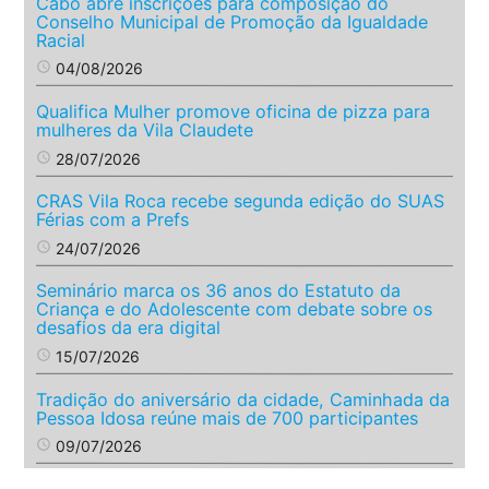
Cabo abre inscrições para composição do
Conselho Municipal de Promoção da Igualdade
Racial
access_time
04/08/2026
Qualifica Mulher promove oficina de pizza para
mulheres da Vila Claudete
access_time
28/07/2026
CRAS Vila Roca recebe segunda edição do SUAS
Férias com a Prefs
access_time
24/07/2026
Seminário marca os 36 anos do Estatuto da
Criança e do Adolescente com debate sobre os
desafios da era digital
access_time
15/07/2026
Tradição do aniversário da cidade, Caminhada da
Pessoa Idosa reúne mais de 700 participantes
access_time
09/07/2026