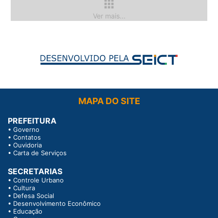
apps
Ver mais...
MAPA DO SITE
PREFEITURA
•
Governo
•
Contatos
•
Ouvidoria
•
Carta de Serviços
SECRETARIAS
•
Controle Urbano
•
Cultura
•
Defesa Social
•
Desenvolvimento Econômico
•
Educação