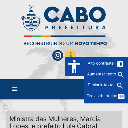
accessibility
brightness_6
Alto contraste
zoom_in
Aumentar texto
zoom_out
Diminuir texto
menu
keyboard
Teclas de atalho
Ministra das Mulheres, Márcia
Lopes, e prefeito Lula Cabral