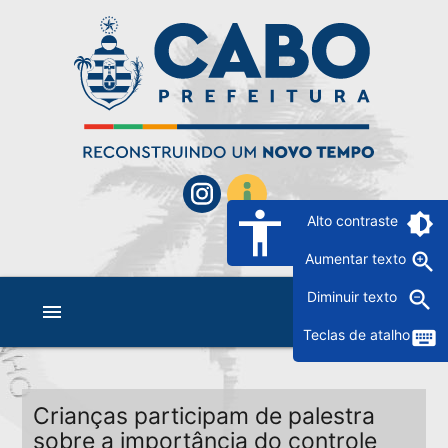
accessibility
brightness_6
Alto contraste
zoom_in
Aumentar texto
zoom_out
Diminuir texto
menu
keyboard
Teclas de atalho
Crianças participam de palestra
sobre a importância do controle