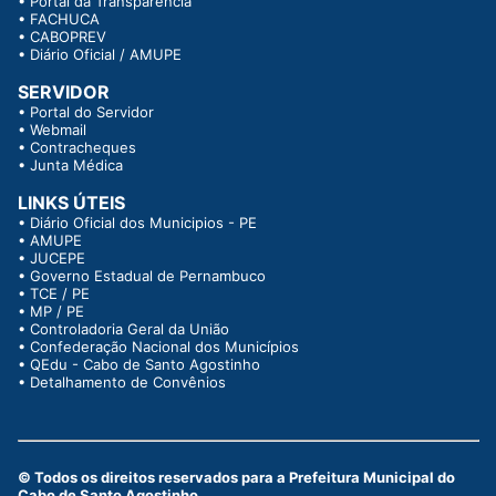
•
Portal da Transparência
•
FACHUCA
•
CABOPREV
•
Diário Oficial / AMUPE
SERVIDOR
•
Portal do Servidor
•
Webmail
•
Contracheques
•
Junta Médica
LINKS ÚTEIS
•
Diário Oficial dos Municipios - PE
•
AMUPE
•
JUCEPE
•
Governo Estadual de Pernambuco
•
TCE / PE
•
MP / PE
•
Controladoria Geral da União
•
Confederação Nacional dos Municípios
•
QEdu - Cabo de Santo Agostinho
•
Detalhamento de Convênios
© Todos os direitos reservados para a Prefeitura Municipal do
Cabo de Santo Agostinho