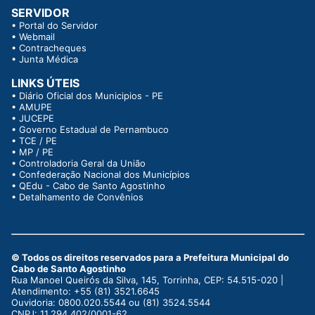
SERVIDOR
•
Portal do Servidor
•
Webmail
•
Contracheques
•
Junta Médica
LINKS ÚTEIS
•
Diário Oficial dos Municipios - PE
•
AMUPE
•
JUCEPE
•
Governo Estadual de Pernambuco
•
TCE / PE
•
MP / PE
•
Controladoria Geral da União
•
Confederação Nacional dos Municípios
•
QEdu - Cabo de Santo Agostinho
•
Detalhamento de Convênios
© Todos os direitos reservados para a Prefeitura Municipal do
Cabo de Santo Agostinho
Rua Manoel Queirós da Silva, 145, Torrinha, CEP: 54.515-020 |
Atendimento: +55 (81) 3521.6645
Ouvidoria: 0800.020.5544 ou (81) 3524.5544
CNPJ: 11.294.402/0001-62