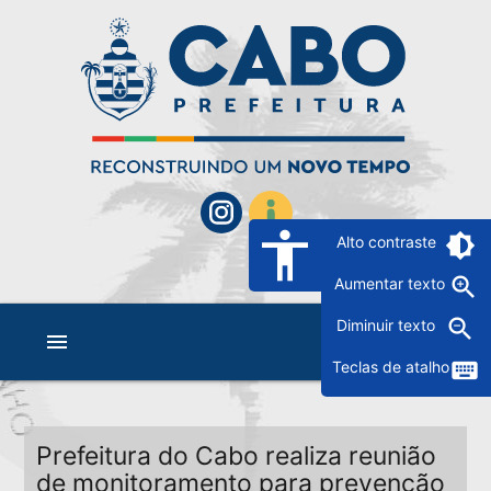
accessibility
brightness_6
Alto contraste
zoom_in
Aumentar texto
zoom_out
Diminuir texto
menu
keyboard
Teclas de atalho
Prefeitura do Cabo realiza reunião
de monitoramento para prevenção