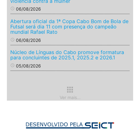
violência contra a mulher
access_time
06/08/2026
Abertura oficial da 1ª Copa Cabo Bom de Bola de
Futsal será dia 11 com presença do campeão
mundial Rafael Rato
access_time
06/08/2026
Núcleo de Línguas do Cabo promove formatura
para concluintes de 2025.1, 2025.2 e 2026.1
access_time
05/08/2026
apps
Ver mais...