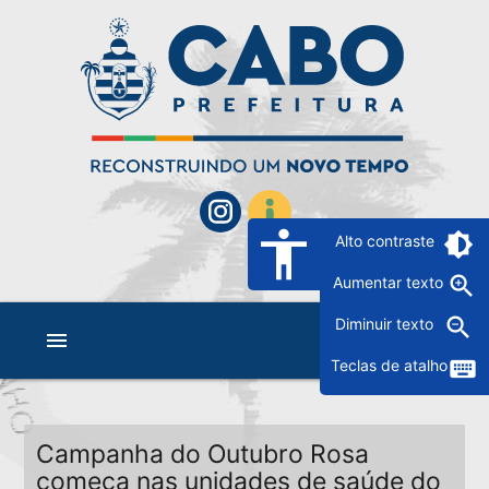
accessibility
brightness_6
Alto contraste
zoom_in
Aumentar texto
zoom_out
Diminuir texto
menu
keyboard
Teclas de atalho
Campanha do Outubro Rosa
começa nas unidades de saúde do