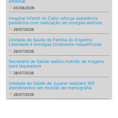
estadual
access_time
05/08/2026
Hospital Infantil do Cabo reforça assistência
pediátrica com realização de cirurgias eletivas
access_time
29/07/2026
Unidade de Saúde da Família do Engenho
Liberdade é entregue totalmente requalificada
access_time
28/07/2026
Secretaria de Saúde realiza mutirão de triagens
para laqueadura
access_time
28/07/2026
Unidade de Saúde de Juçaral realizará 160
atendimentos em mutirão de mamografia
access_time
28/07/2026