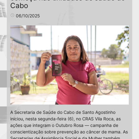
Cabo
access_time
06/10/2025
A Secretaria de Saúde do Cabo de Santo Agostinho
iniciou, nesta segunda-feira (6), no CRAS Vila Roca, as
ações que integram o Outubro Rosa — campanha de
conscientização sobre prevenção ao câncer de mama. As
Secretarias de Assistência Social e da Mulher também