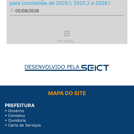
para concluintes de 2025.1, 2025.2 e 2026.1
access_time
05/08/2026
apps
Ver mais...
MAPA DO SITE
PREFEITURA
•
Governo
•
Contatos
•
Ouvidoria
•
Carta de Serviços