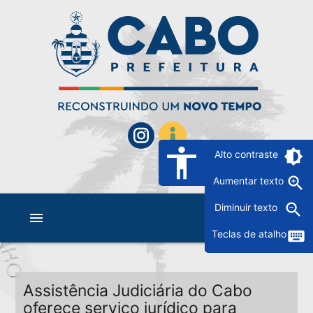
accessibility
brightness_6
Alto contraste
zoom_in
Aumentar texto
zoom_out
Diminuir texto
menu
keyboard
Teclas de atalho
Assistência Judiciária do Cabo
oferece serviço jurídico para