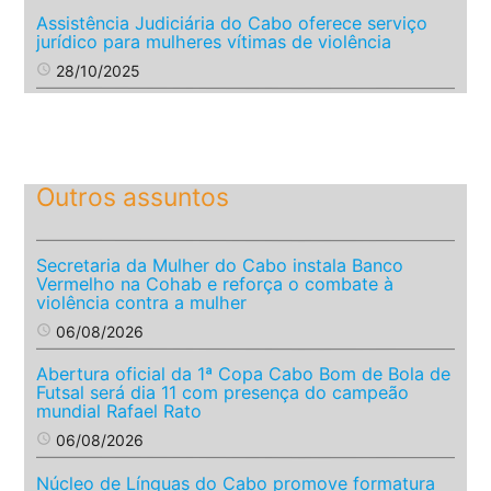
Assistência Judiciária do Cabo oferece serviço
jurídico para mulheres vítimas de violência
access_time
28/10/2025
Outros assuntos
Secretaria da Mulher do Cabo instala Banco
Vermelho na Cohab e reforça o combate à
violência contra a mulher
access_time
06/08/2026
Abertura oficial da 1ª Copa Cabo Bom de Bola de
Futsal será dia 11 com presença do campeão
mundial Rafael Rato
access_time
06/08/2026
Núcleo de Línguas do Cabo promove formatura