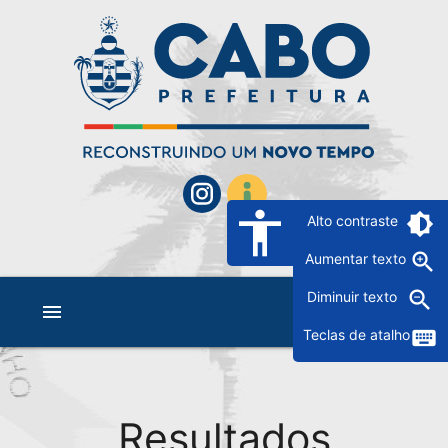
accessibility
brightness_6
Alto contraste
zoom_in
Aumentar texto
zoom_out
Diminuir texto
menu
keyboard
Teclas de atalho
Resultados