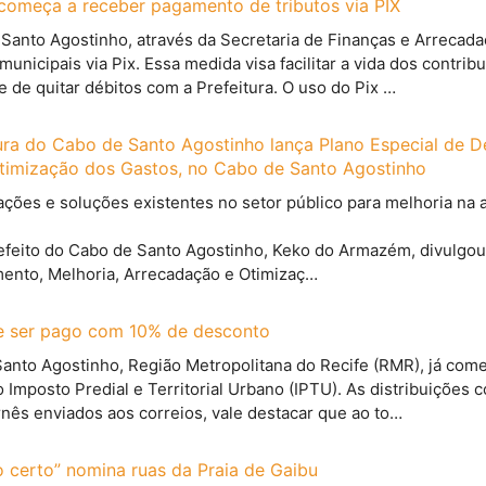
começa a receber pagamento de tributos via PIX
 Santo Agostinho, através da Secretaria de Finanças e Arrecad
unicipais via Pix. Essa medida visa facilitar a vida dos contri
te de quitar débitos com a Prefeitura. O uso do Pix …
tura do Cabo de Santo Agostinho lança Plano Especial de D
timização dos Gastos, no Cabo de Santo Agostinho
ações e soluções existentes no setor público para melhoria na
refeito do Cabo de Santo Agostinho, Keko do Armazém, divulgou
ento, Melhoria, Arrecadação e Otimizaç…
e ser pago com 10% de desconto
anto Agostinho, Região Metropolitana do Recife (RMR), já com
o Imposto Predial e Territorial Urbano (IPTU). As distribuiçõe
arnês enviados aos correios, vale destacar que ao to…
 certo” nomina ruas da Praia de Gaibu