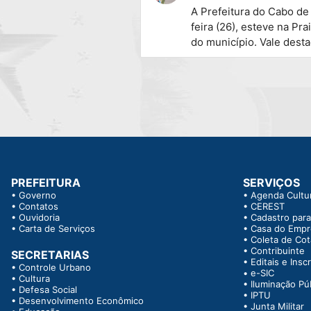
A Prefeitura do Cabo de
feira (26), esteve na Pr
do município. Vale desta
PREFEITURA
SERVIÇOS
•
Governo
•
Agenda Cultur
•
Contatos
•
CEREST
•
Ouvidoria
•
Cadastro para
•
Carta de Serviços
•
Casa do Emp
•
Coleta de Co
•
Contribuinte
SECRETARIAS
•
Editais e Insc
•
Controle Urbano
•
e-SIC
•
Cultura
•
Iluminação Pú
•
Defesa Social
•
IPTU
•
Desenvolvimento Econômico
•
Junta Militar