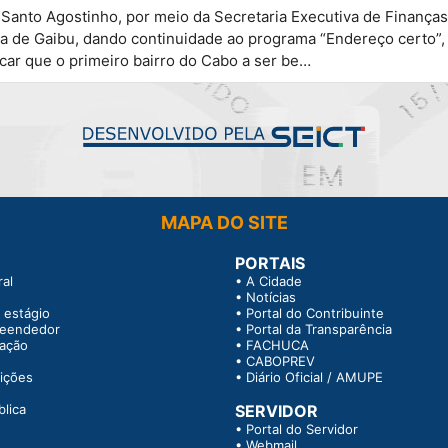
 Santo Agostinho, por meio da Secretaria Executiva de Finanças
aia de Gaibu, dando continuidade ao programa “Endereço certo”,
car que o primeiro bairro do Cabo a ser be…
MAPA DO SITE
PORTAIS
al
•
A Cidade
•
Notícias
 estágio
•
Portal do Contribuinte
reendedor
•
Portal da Transparência
tação
•
FACHUCA
•
CABOPREV
rições
•
Diário Oficial / AMUPE
blica
SERVIDOR
•
Portal do Servidor
•
Webmail