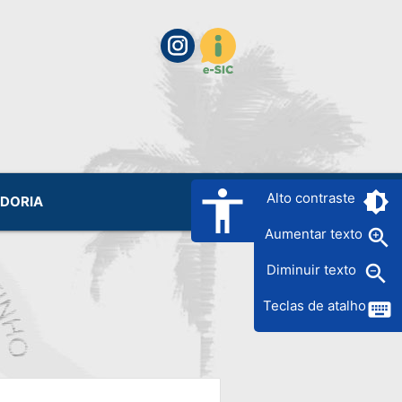
accessibility
brightness_6
Alto contraste
IDORIA
zoom_in
Aumentar texto
zoom_out
Diminuir texto
keyboard
Teclas de atalho