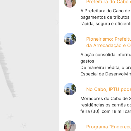
Prefeitura do Cabo 
A Prefeitura do Cabo de
pagamentos de tributos m
rápida, segura e eficien
Pioneirismo: Prefei
da Arrecadação e O
A ação consolida inform
gastos
De maneira inédita, o p
Especial de Desenvolvim
No Cabo, IPTU pod
Moradores do Cabo de S
residências os carnês d
feira (30), com 18 mil c
Programa “Endereço