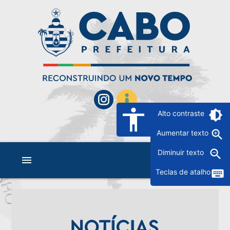
accessibility
brightness_6
Alto contraste
zoom_in
Aumentar texto
zoom_out
Diminuir texto
menu
keyboard
Teclas de atalho