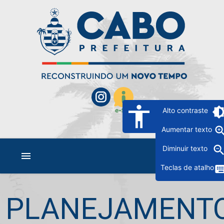
accessibility
brightness
Alto contraste
zoom_
Aumentar texto
zoom_o
Diminuir texto
menu
keybo
Teclas de atalho
PLANEJAMENT