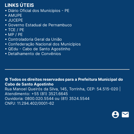
LINKS ÚTEIS
•
Diário Oficial dos Municipios - PE
•
AMUPE
•
JUCEPE
•
Governo Estadual de Pernambuco
•
TCE / PE
•
MP / PE
•
Controladoria Geral da União
•
Confederação Nacional dos Municípios
•
QEdu - Cabo de Santo Agostinho
•
Detalhamento de Convênios
© Todos os direitos reservados para a Prefeitura Municipal do
Cabo de Santo Agostinho
Rua Manoel Queirós da Silva, 145, Torrinha, CEP: 54.515-020 |
Atendimento: +55 (81) 3521.6645
Ouvidoria: 0800.020.5544 ou (81) 3524.5544
CNPJ: 11.294.402/0001-62
account_circle
email