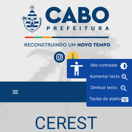
accessibility
brightness_6
Alto contraste
zoom_in
Aumentar texto
zoom_out
Diminuir texto
menu
keyboard
Teclas de atalho
CEREST