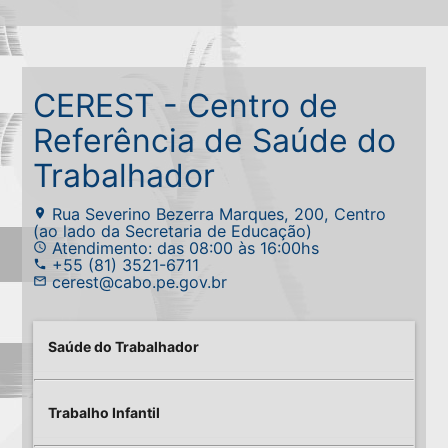
CEREST - Centro de
Referência de Saúde do
Trabalhador
Rua Severino Bezerra Marques, 200, Centro
place
(ao lado da Secretaria de Educação)
Atendimento: das 08:00 às 16:00hs
access_time
+55 (81) 3521-6711
phone
cerest@cabo.pe.gov.br
mail_outline
Saúde do Trabalhador
Trabalho Infantil