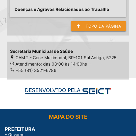
Doenças e Agravos Relacionados ao Trabalho
arrow_upward
TOPO DA PÁGINA
Secretaria Municipal de Saúde
place
CAM 2 - Cone Multimodal, BR-101 Sul Antiga, 5225
access_time
Atendimento: das 08:00 às 14:00hs
phone
+55 (81) 3521-6786
MAPA DO SITE
PREFEITURA
•
Governo