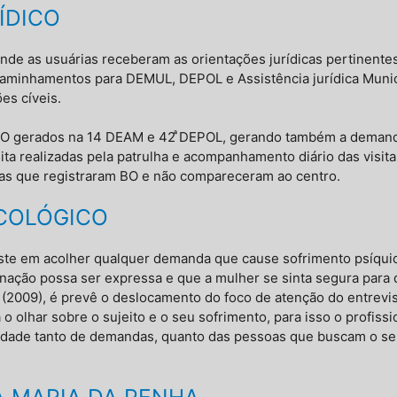
ÍDICO
nde as usuárias receberam as orientações jurídicas pertinente
aminhamentos para DEMUL, DEPOL e Assistência jurídica Munic
es cíveis.
gerados na 14 DEAM e 42 ͣDEPOL, gerando também a demanda 
ita realizadas pela patrulha e acompanhamento diário das visi
rias que registraram BO e não compareceram ao centro.
COLÓGICO
iste em acolher qualquer demanda que cause sofrimento psíqu
nação possa ser expressa e que a mulher se sinta segura para
(2009), é prevê o deslocamento do foco de atenção do entrevis
o olhar sobre o sujeito e o seu sofrimento, para isso o profissi
sidade tanto de demandas, quanto das pessoas que buscam o ser
A MARIA DA PENHA