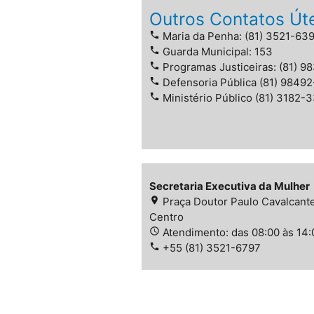
Outros Contatos Út
phone
Maria da Penha: (81) 3521-63
phone
Guarda Municipal: 153
phone
Programas Justiceiras: (81) 
phone
Defensoria Pública (81) 9849
phone
Ministério Público (81) 3182-
Secretaria Executiva da Mulher
place
Praça Doutor Paulo Cavalcante
Centro
access_time
Atendimento: das 08:00 às 14
phone
+55 (81) 3521-6797