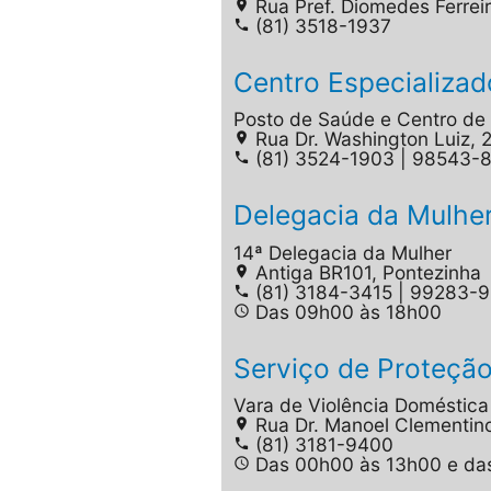
Rua Pref. Diomedes Ferreir
place
(81) 3518-1937
phone
Centro Especializa
Posto de Saúde e Centro de 
Rua Dr. Washington Luiz, 2
place
(81) 3524-1903 | 98543-
phone
Delegacia da Mulhe
14ª Delegacia da Mulher
Antiga BR101, Pontezinha
place
(81) 3184-3415 | 99283-9
phone
Das 09h00 às 18h00
access_time
Serviço de Proteção
Vara de Violência Doméstica 
Rua Dr. Manoel Clementino
place
(81) 3181-9400
phone
Das 00h00 às 13h00 e da
access_time