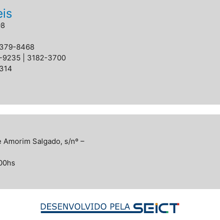
eis
98
98379-8468
2-9235 | 3182-3700
3314
 Amorim Salgado, s/nº –
:00hs