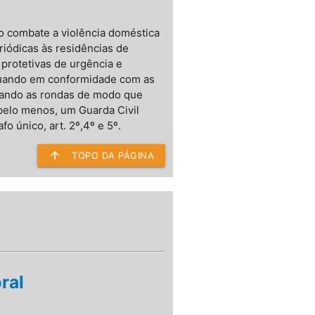
 combate a violência doméstica
riódicas às residências de
protetivas de urgência e
atuando em conformidade com as
ulando as rondas de modo que
pelo menos, um Guarda Civil
o único, art. 2º,4º e 5º.
arrow_upward
TOPO DA PÁGINA
ral