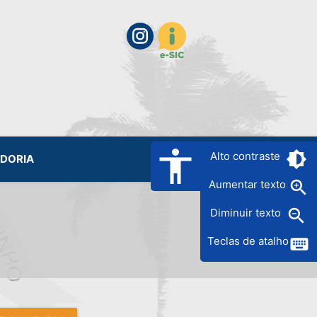
accessibility
brightness_6
Alto contraste
IDORIA
zoom_in
Aumentar texto
zoom_out
Diminuir texto
keyboard
Teclas de atalho