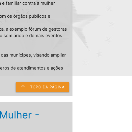
e familiar contra a mulher
com os órgãos públicos e
ica, a exemplo fórum de gestoras
 do semiárido e demais eventos
 das munícipes, visando ampliar
meros de atendimentos e ações
arrow_upward
TOPO DA PÁGINA
Mulher -