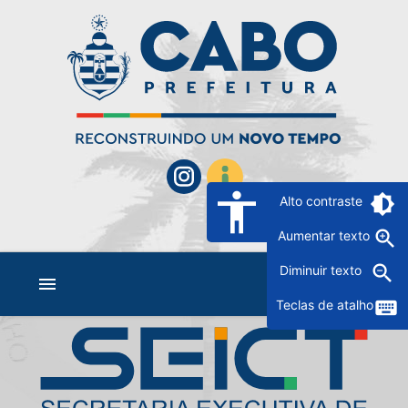
accessibility
brightness_6
Alto contraste
zoom_in
Aumentar texto
zoom_out
Diminuir texto
menu
keyboard
Teclas de atalho