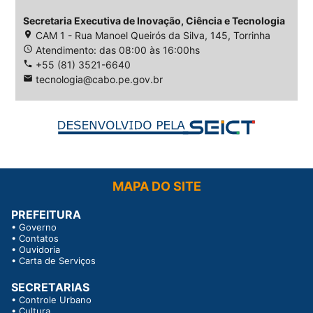
Secretaria Executiva de Inovação, Ciência e Tecnologia
place
CAM 1 - Rua Manoel Queirós da Silva, 145, Torrinha
access_time
Atendimento: das 08:00 às 16:00hs
phone
+55 (81) 3521-6640
email
tecnologia@cabo.pe.gov.br
MAPA DO SITE
PREFEITURA
•
Governo
•
Contatos
•
Ouvidoria
•
Carta de Serviços
SECRETARIAS
•
Controle Urbano
•
Cultura