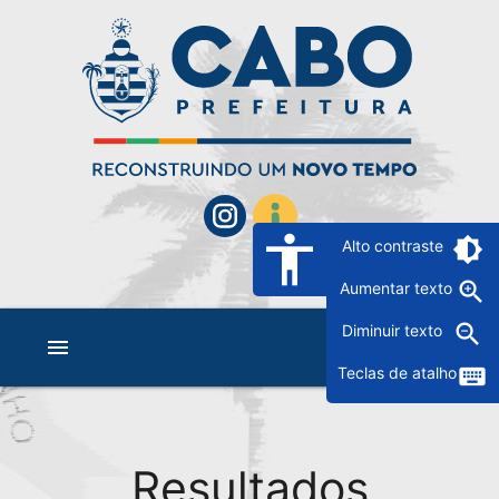
accessibility
brightness_6
Alto contraste
zoom_in
Aumentar texto
zoom_out
Diminuir texto
menu
keyboard
Teclas de atalho
Resultados