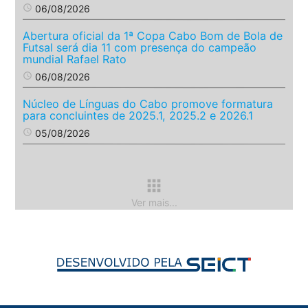
access_time
06/08/2026
Abertura oficial da 1ª Copa Cabo Bom de Bola de
Futsal será dia 11 com presença do campeão
mundial Rafael Rato
access_time
06/08/2026
Núcleo de Línguas do Cabo promove formatura
para concluintes de 2025.1, 2025.2 e 2026.1
access_time
05/08/2026
apps
Ver mais...