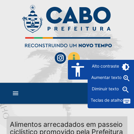
accessibility
brightness_6
Alto contraste
zoom_in
Aumentar texto
zoom_out
Diminuir texto
menu
keyboard
Teclas de atalho
Alimentos arrecadados em passeio
ciclístico promovido pela Prefeitura