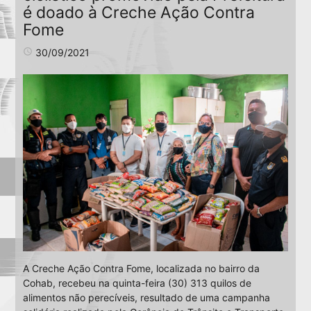
é doado à Creche Ação Contra
Fome
access_time
30/09/2021
A Creche Ação Contra Fome, localizada no bairro da
Cohab, recebeu na quinta-feira (30) 313 quilos de
alimentos não perecíveis, resultado de uma campanha