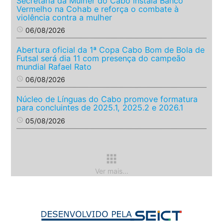
Secretaria da Mulher do Cabo instala Banco
Vermelho na Cohab e reforça o combate à
violência contra a mulher
access_time
06/08/2026
Abertura oficial da 1ª Copa Cabo Bom de Bola de
Futsal será dia 11 com presença do campeão
mundial Rafael Rato
access_time
06/08/2026
Núcleo de Línguas do Cabo promove formatura
para concluintes de 2025.1, 2025.2 e 2026.1
access_time
05/08/2026
apps
Ver mais...