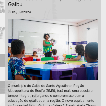
Gaibu
access_time
09/09/2024
O município do Cabo de Santo Agostinho, Região
Metropolitana do Recife (RMR), terá mais uma escola em
tempo integral, reforçando o compromisso com a
educação de qualidade na região. O novo equipamento
será construído em Gaibu, próximo à Escola Maria Thamar