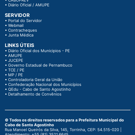
•
CABOPREV
•
Diário Oficial / AMUPE
SERVIDOR
•
Portal do Servidor
•
Webmail
•
Contracheques
•
Junta Médica
LINKS ÚTEIS
•
Diário Oficial dos Municipios - PE
•
AMUPE
•
JUCEPE
•
Governo Estadual de Pernambuco
•
TCE / PE
•
MP / PE
•
Controladoria Geral da União
•
Confederação Nacional dos Municípios
•
QEdu - Cabo de Santo Agostinho
•
Detalhamento de Convênios
© Todos os direitos reservados para a Prefeitura Municipal do
Cabo de Santo Agostinho
Rua Manoel Queirós da Silva, 145, Torrinha, CEP: 54.515-020 |
Atendimento: +55 (81) 3521.6645