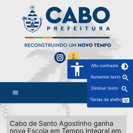
accessibility
brightness_6
Alto contraste
zoom_in
Aumentar texto
zoom_out
Diminuir texto
menu
keyboard
Teclas de atalho
Cabo de Santo Agostinho ganha
nova Escola em Tempo Integral em