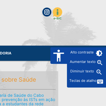
accessibility
brightness_6
Alto contraste
IDORIA
zoom_in
Aumentar texto
zoom_out
Diminuir texto
 sobre Saúde
keyboard
Teclas de atalho
aria de Saúde do Cabo
a prevenção às ISTs em ação
a a estudantes da rede