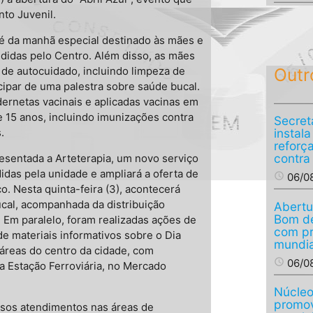
nto Juvenil.
fé da manhã especial destinado às mães e
endidas pelo Centro. Além disso, as mães
Outr
de autocuidado, incluindo limpeza de
ipar de uma palestra sobre saúde bucal.
ernetas vacinais e aplicadas vacinas em
e 15 anos, incluindo imunizações contra
Secret
.
instal
reforç
contra
resentada a Arteterapia, um novo serviço
idas pela unidade e ampliará a oferta de
access_time
06/0
o. Nesta quinta-feira (3), acontecerá
cal, acompanhada da distribuição
Abertu
Bom de
l. Em paralelo, foram realizadas ações de
com p
de materiais informativos sobre o Dia
mundia
áreas do centro da cidade, com
access_time
06/0
a Estação Ferroviária, no Mercado
Núcleo
promov
rsos atendimentos nas áreas de