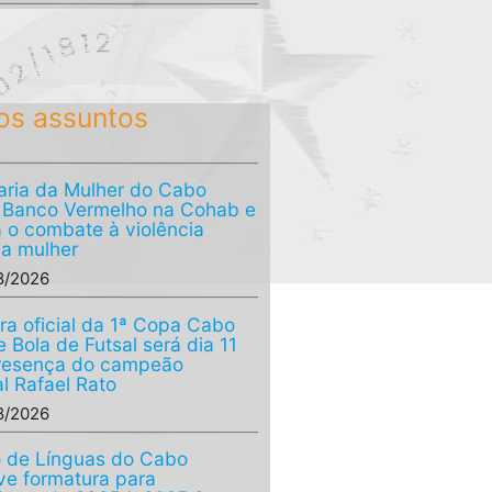
os assuntos
aria da Mulher do Cabo
a Banco Vermelho na Cohab e
a o combate à violência
 a mulher
8/2026
ra oficial da 1ª Copa Cabo
 Bola de Futsal será dia 11
resença do campeão
l Rafael Rato
8/2026
 de Línguas do Cabo
e formatura para