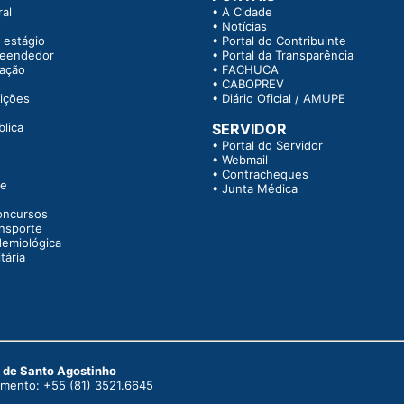
al
•
A Cidade
•
Notícias
 estágio
•
Portal do Contribuinte
reendedor
•
Portal da Transparência
tação
•
FACHUCA
•
CABOPREV
rições
•
Diário Oficial / AMUPE
blica
SERVIDOR
•
Portal do Servidor
•
Webmail
•
Contracheques
te
•
Junta Médica
oncursos
ansporte
demiológica
tária
o de Santo Agostinho
dimento: +55 (81) 3521.6645