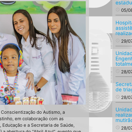
estadu
access_time
05/0
Hospit
assist
realiza
access_time
29/0
Unidad
Engenh
totalm
access_time
28/0
Secret
de tri
access_time
28/0
Unidad
 Conscientização do Autismo, a
realiz
stinho, em colaboração com as
mutirã
l, Educação e a Secretaria de Saúde,
access_time
28/0
2) a abertura do “Abril Azul”, evento que