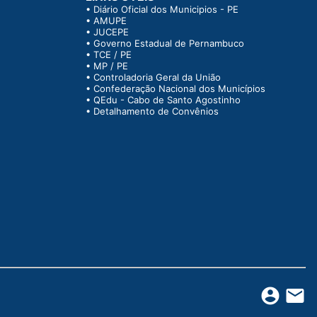
•
Diário Oficial dos Municipios - PE
•
AMUPE
•
JUCEPE
•
Governo Estadual de Pernambuco
•
TCE / PE
•
MP / PE
•
Controladoria Geral da União
•
Confederação Nacional dos Municípios
•
QEdu - Cabo de Santo Agostinho
•
Detalhamento de Convênios
account_circle
email