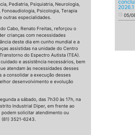
conclu
ia, Pediatria, Psiquiatria, Neurologia,
2026.1
, Fonoaudiologia, Psicologia, Terapia
access_time
05/0
e outras especialidades.
do Cabo, Renato Freitas, reforçou o
er crianças com necessidades
ância deste dia em cunho mundial e a
nças assistidas na unidade do Centro
Transtorno do Espectro Autista (TEA).
 cuidado e assistência necessários, bem
 que atendam às necessidades desses
 a consolidar a execução desses
melhor desenvolvimento e evolução
segunda a sábado, das 7h30 às 17h, na
trito Industrial Diper, em frente ao
is podem solicitar atendimento ou
: (81) 3521-6243.