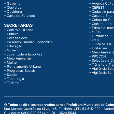
•
Governo
•
Agenda Cultur
•
Contatos
•
CEREST
•
Ouvidoria
•
Cadastro para
•
Carta de Serviços
•
Casa do Emp
•
Coleta de Co
•
Contribuinte
SECRETARIAS
•
Editais e Insc
•
Controle Urbano
•
e-SIC
•
Cultura
•
Iluminação Pú
•
Defesa Social
•
IPTU
•
Desenvolvimento Econômico
•
Junta Militar
•
Educação
•
Licitações
•
Governo
•
Meio Ambien
•
Juventude e Esportes
•
PROCON
•
Meio Ambiente
•
Seleções e C
•
Mulher
•
Trânsito e Tr
•
Planejamento Urbano
•
Vigilância Epi
•
Programas Sociais
•
Vigilância Sani
•
Saúde
•
Tecnologia
•
Turismo
© Todos os direitos reservados para a Prefeitura Municipal do Cab
Rua Manoel Queirós da Silva, 145, Torrinha, CEP: 54.515-020 | Aten
Ouvidoria: 0800.020.5544 ou (81) 3524.5544