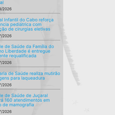
al
8/2026
al Infantil do Cabo reforça
ência pediátrica com
ção de cirurgias eletivas
7/2026
e de Saúde da Família do
o Liberdade é entregue
ente requalificada
7/2026
aria de Saúde realiza mutirão
agens para laqueadura
7/2026
e de Saúde de Juçaral
ará 160 atendimentos em
o de mamografia
7/2026