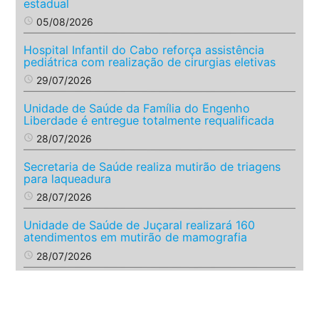
estadual
access_time
05/08/2026
Hospital Infantil do Cabo reforça assistência
pediátrica com realização de cirurgias eletivas
access_time
29/07/2026
Unidade de Saúde da Família do Engenho
Liberdade é entregue totalmente requalificada
access_time
28/07/2026
Secretaria de Saúde realiza mutirão de triagens
para laqueadura
access_time
28/07/2026
Unidade de Saúde de Juçaral realizará 160
atendimentos em mutirão de mamografia
access_time
28/07/2026