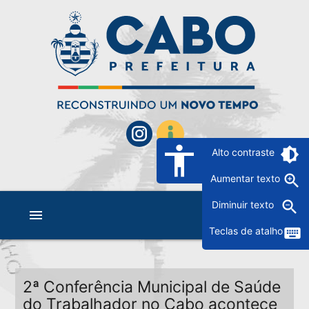
accessibility
brightness_6
Alto contraste
zoom_in
Aumentar texto
zoom_out
Diminuir texto
menu
keyboard
Teclas de atalho
2ª Conferência Municipal de Saúde
do Trabalhador no Cabo acontece