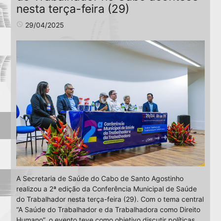
nesta terça-feira (29)
access_time
29/04/2025
A Secretaria de Saúde do Cabo de Santo Agostinho
realizou a 2ª edição da Conferência Municipal de Saúde
do Trabalhador nesta terça-feira (29). Com o tema central
“A Saúde do Trabalhador e da Trabalhadora como Direito
Humano”, o evento teve como objetivo discutir políticas