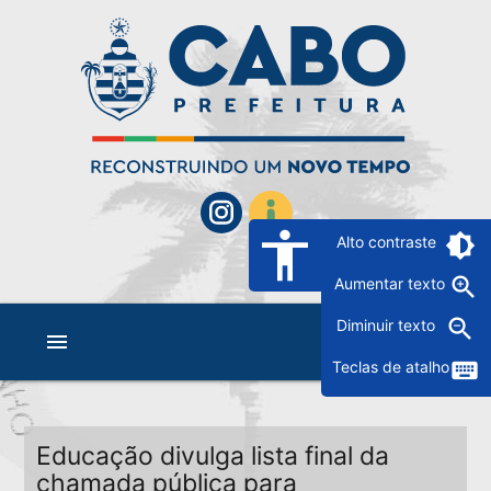
accessibility
brightness_6
Alto contraste
zoom_in
Aumentar texto
zoom_out
Diminuir texto
menu
keyboard
Teclas de atalho
Educação divulga lista final da
chamada pública para