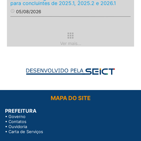
para concluintes de 2025.1, 2025.2 e 2026.1
access_time
05/08/2026
apps
Ver mais...
MAPA DO SITE
PREFEITURA
•
Governo
•
Contatos
•
Ouvidoria
•
Carta de Serviços