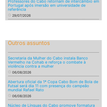
Professores do Cabo retornam de intercâmbio em
Portugal após imersão em universidade de
referência
access_time
29/07/2026
Outros assuntos
Secretaria da Mulher do Cabo instala Banco
Vermelho na Cohab e reforça o combate à
violência contra a mulher
access_time
06/08/2026
Abertura oficial da 1ª Copa Cabo Bom de Bola de
Futsal será dia 11 com presença do campeão
mundial Rafael Rato
access_time
06/08/2026
Núcleo de Línguas do Cabo promove formatura