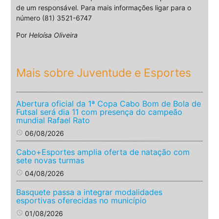
de um responsável. Para mais informações ligar para o
número (81) 3521-6747
Por
Heloísa Oliveira
Mais sobre Juventude e Esportes
Abertura oficial da 1ª Copa Cabo Bom de Bola de
Futsal será dia 11 com presença do campeão
mundial Rafael Rato
access_time
06/08/2026
Cabo+Esportes amplia oferta de natação com
sete novas turmas
access_time
04/08/2026
Basquete passa a integrar modalidades
esportivas oferecidas no município
access_time
01/08/2026