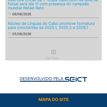
Futsal será dia 11 com presença do campeão
mundial Rafael Rato
access_time
06/08/2026
Núcleo de Línguas do Cabo promove formatura
para concluintes de 2025.1, 2025.2 e 2026.1
access_time
05/08/2026
apps
Ver mais...
MAPA DO SITE