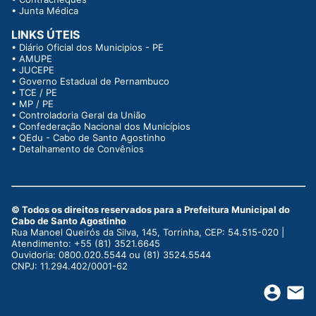
•
Junta Médica
LINKS ÚTEIS
•
Diário Oficial dos Municipios - PE
•
AMUPE
•
JUCEPE
•
Governo Estadual de Pernambuco
•
TCE / PE
•
MP / PE
•
Controladoria Geral da União
•
Confederação Nacional dos Municípios
•
QEdu - Cabo de Santo Agostinho
•
Detalhamento de Convênios
© Todos os direitos reservados para a Prefeitura Municipal do
Cabo de Santo Agostinho
Rua Manoel Queirós da Silva, 145, Torrinha, CEP: 54.515-020 |
Atendimento: +55 (81) 3521.6645
Ouvidoria: 0800.020.5544 ou (81) 3524.5544
CNPJ: 11.294.402/0001-62
account_circle
email