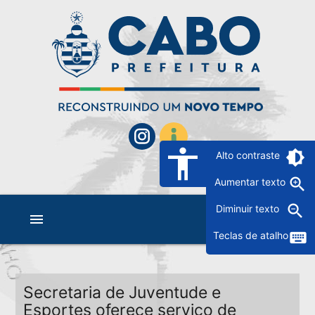
accessibility
brightness_6
Alto contraste
zoom_in
Aumentar texto
zoom_out
Diminuir texto
menu
keyboard
Teclas de atalho
Secretaria de Juventude e
Esportes oferece serviço de