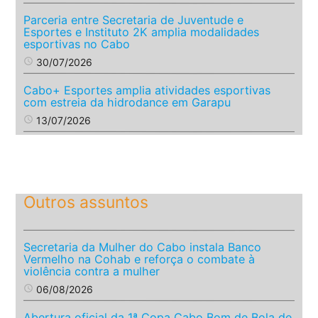
Parceria entre Secretaria de Juventude e
Esportes e Instituto 2K amplia modalidades
esportivas no Cabo
access_time
30/07/2026
Cabo+ Esportes amplia atividades esportivas
com estreia da hidrodance em Garapu
access_time
13/07/2026
Outros assuntos
Secretaria da Mulher do Cabo instala Banco
Vermelho na Cohab e reforça o combate à
violência contra a mulher
access_time
06/08/2026
Abertura oficial da 1ª Copa Cabo Bom de Bola de