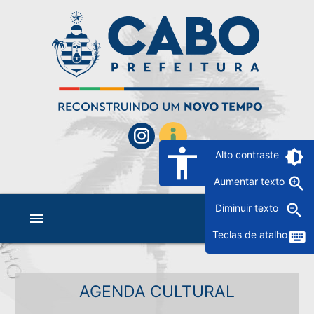
accessibility
brightness_6
Alto contraste
zoom_in
Aumentar texto
zoom_out
Diminuir texto
menu
keyboard
Teclas de atalho
AGENDA CULTURAL