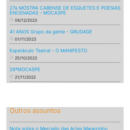
27a MOSTRA CABENSE DE ESQUETES E POESIAS
ENCENADAS - MOCASPE
access_time
06/12/2023
41 ANOS Grupo da gente - GRUDAGE
access_time
01/11/2023
Espetáculo Teatral - O MANIFESTO
access_time
25/10/2023
26ªMOCASPE
access_time
21/11/2022
Outros assuntos
Nota sobre o Mercado das Artes Manezinho