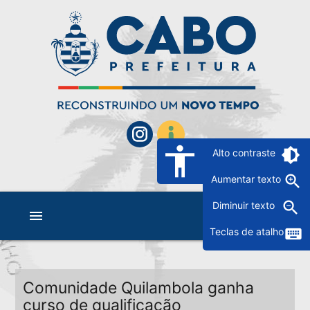
accessibility
brightness_6
Alto contraste
zoom_in
Aumentar texto
zoom_out
Diminuir texto
menu
keyboard
Teclas de atalho
Comunidade Quilambola ganha
curso de qualificação