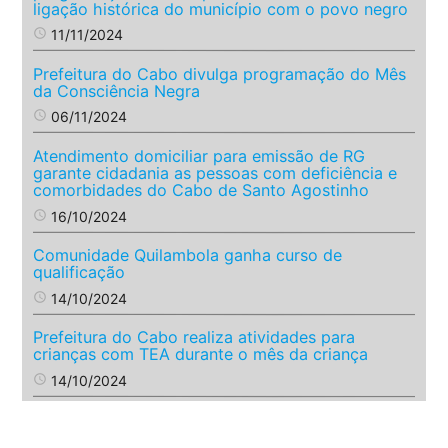
ligação histórica do município com o povo negro
access_time
11/11/2024
Prefeitura do Cabo divulga programação do Mês
da Consciência Negra
access_time
06/11/2024
Atendimento domiciliar para emissão de RG
garante cidadania as pessoas com deficiência e
comorbidades do Cabo de Santo Agostinho
access_time
16/10/2024
Comunidade Quilambola ganha curso de
qualificação
access_time
14/10/2024
Prefeitura do Cabo realiza atividades para
crianças com TEA durante o mês da criança
access_time
14/10/2024