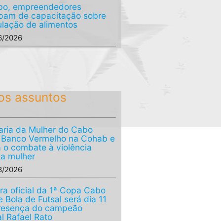
bo, empreendedores
ipam de capacitação sobre
lação de alimentos
6/2026
os assuntos
aria da Mulher do Cabo
a Banco Vermelho na Cohab e
a o combate à violência
 a mulher
8/2026
ra oficial da 1ª Copa Cabo
 Bola de Futsal será dia 11
resença do campeão
l Rafael Rato