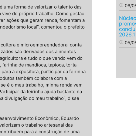
access_time
06/0
é uma forma de valorizar o talento das
 vive do próprio trabalho. Como gestão
Núcleo
ver ações que geram renda, fomentam a
promov
dedorismo local”, comentou o prefeito
conclu
2026.1
access_time
05/0
ricultora e microempreendedora, conta
izados são derivados dos alimentos
agricultora e tudo o que vendo vem do
 farinha de mandioca, tapioca, torta
para a expositora, participar da feirinha
produtos também colabora com a
sse é o meu trabalho, minha renda vem
rticipar da feirinha ajuda bastante na
 divulgação do meu trabalho”, disse
Desenvolvimento Econômico, Eduardo
alorizam o trabalho artesanal das
ontribuem para a construção de uma