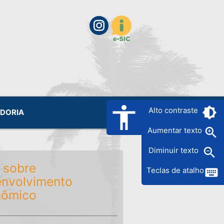
accessibility
brightness_6
Alto contraste
IDORIA
zoom_in
Aumentar texto
zoom_out
Diminuir texto
 sobre
keyboard
Teclas de atalho
nvolvimento
nômico