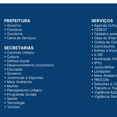
PREFEITURA
SERVIÇOS
•
Governo
•
Agenda Cultur
•
Contatos
•
CEREST
•
Ouvidoria
•
Cadastro para
•
Carta de Serviços
•
Casa do Emp
•
Coleta de Co
•
Contribuinte
SECRETARIAS
•
Editais e Insc
•
Controle Urbano
•
e-SIC
•
Cultura
•
Iluminação Pú
•
Defesa Social
•
IPTU
•
Desenvolvimento Econômico
•
Junta Militar
•
Educação
•
Licitações
•
Governo
•
Meio Ambien
•
Juventude e Esportes
•
PROCON
•
Meio Ambiente
•
Seleções e C
•
Mulher
•
Trânsito e Tr
•
Planejamento Urbano
•
Vigilância Epi
•
Programas Sociais
•
Vigilância Sani
•
Saúde
•
Tecnologia
•
Turismo