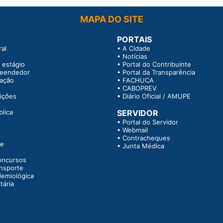
MAPA DO SITE
PORTAIS
al
•
A Cidade
•
Notícias
 estágio
•
Portal do Contribuinte
reendedor
•
Portal da Transparência
tação
•
FACHUCA
•
CABOPREV
rições
•
Diário Oficial / AMUPE
blica
SERVIDOR
•
Portal do Servidor
•
Webmail
•
Contracheques
te
•
Junta Médica
oncursos
ansporte
demiológica
tária