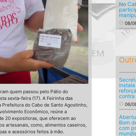
No Ca
partic
manipu
access_time
08/0
Outr
Secret
instal
reforç
aram quem passou pelo Pátio do
contra
a sexta-feira (17). A Feirinha das
access_time
06/0
a Prefeitura do Cabo de Santo Agostinho,
volvimento Econômico, reúne a
Abertu
a de 20 expositoras, que oferecem ao
Bom de
s artesanais, como, alimentos caseiros,
com p
upas e acessórios feitos à mão.
mundia