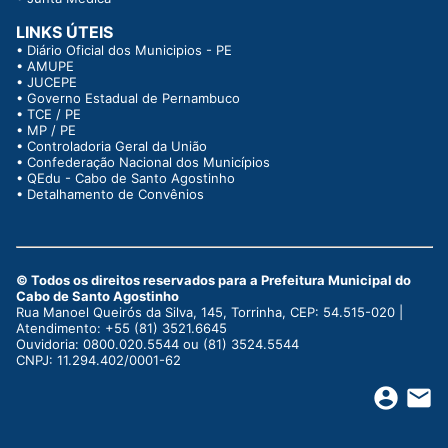
LINKS ÚTEIS
•
Diário Oficial dos Municipios - PE
•
AMUPE
•
JUCEPE
•
Governo Estadual de Pernambuco
•
TCE / PE
•
MP / PE
•
Controladoria Geral da União
•
Confederação Nacional dos Municípios
•
QEdu - Cabo de Santo Agostinho
•
Detalhamento de Convênios
© Todos os direitos reservados para a Prefeitura Municipal do
Cabo de Santo Agostinho
Rua Manoel Queirós da Silva, 145, Torrinha, CEP: 54.515-020 |
Atendimento: +55 (81) 3521.6645
Ouvidoria: 0800.020.5544 ou (81) 3524.5544
CNPJ: 11.294.402/0001-62
account_circle
email