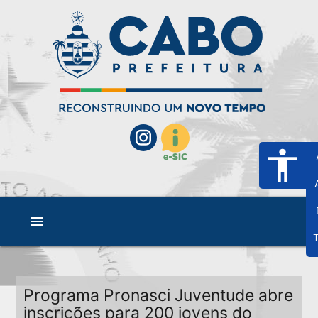
accessibility
menu
T
Programa Pronasci Juventude abre
inscrições para 200 jovens do