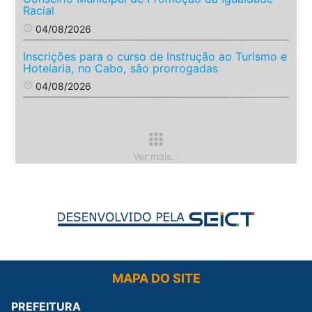
Racial
access_time
04/08/2026
Inscrições para o curso de Instrução ao Turismo e
Hotelaria, no Cabo, são prorrogadas
access_time
04/08/2026
apps
Ver mais...
MAPA DO SITE
PREFEITURA