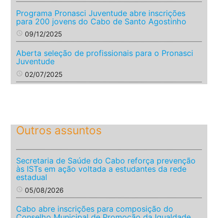
Programa Pronasci Juventude abre inscrições
para 200 jovens do Cabo de Santo Agostinho
access_time
09/12/2025
Aberta seleção de profissionais para o Pronasci
Juventude
access_time
02/07/2025
Outros assuntos
Secretaria de Saúde do Cabo reforça prevenção
às ISTs em ação voltada a estudantes da rede
estadual
access_time
05/08/2026
Cabo abre inscrições para composição do
Conselho Municipal de Promoção da Igualdade