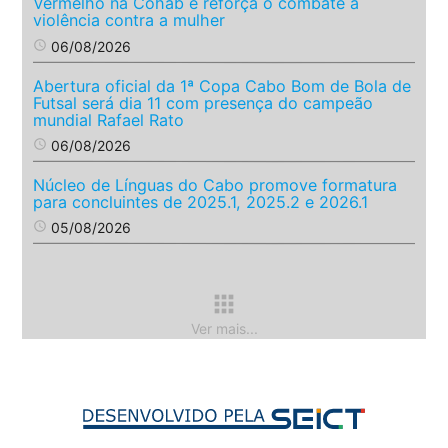
Vermelho na Cohab e reforça o combate à
violência contra a mulher
access_time
06/08/2026
Abertura oficial da 1ª Copa Cabo Bom de Bola de
Futsal será dia 11 com presença do campeão
mundial Rafael Rato
access_time
06/08/2026
Núcleo de Línguas do Cabo promove formatura
para concluintes de 2025.1, 2025.2 e 2026.1
access_time
05/08/2026
apps
Ver mais...