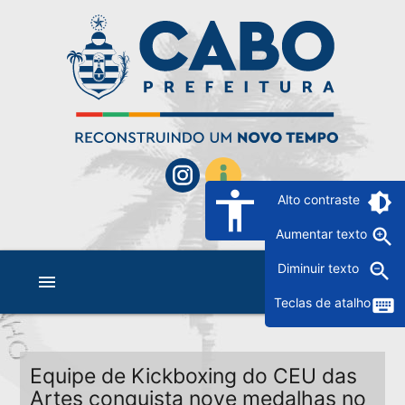
accessibility
brightness_6
Alto contraste
zoom_in
Aumentar texto
zoom_out
Diminuir texto
menu
keyboard
Teclas de atalho
Equipe de Kickboxing do CEU das
Artes conquista nove medalhas no