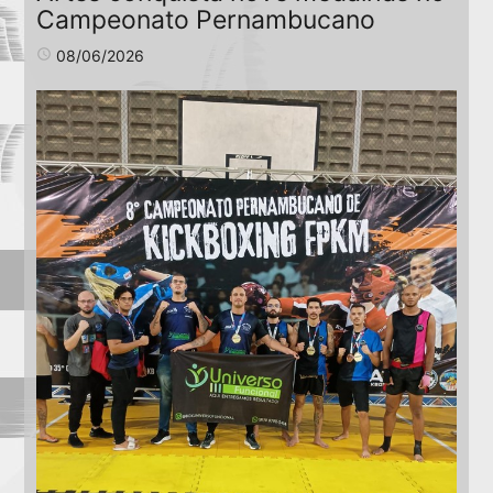
Campeonato Pernambucano
access_time
08/06/2026