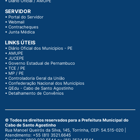
•
Diário Oficial / AMUPE
SERVIDOR
•
Portal do Servidor
•
Webmail
•
Contracheques
•
Junta Médica
LINKS ÚTEIS
•
Diário Oficial dos Municipios - PE
•
AMUPE
•
JUCEPE
•
Governo Estadual de Pernambuco
•
TCE / PE
•
MP / PE
•
Controladoria Geral da União
•
Confederação Nacional dos Municípios
•
QEdu - Cabo de Santo Agostinho
•
Detalhamento de Convênios
© Todos os direitos reservados para a Prefeitura Municipal do
Cabo de Santo Agostinho
Rua Manoel Queirós da Silva, 145, Torrinha, CEP: 54.515-020 |
Atendimento: +55 (81) 3521.6645
Ouvidoria: 0800.020.5544 ou (81) 3524.5544