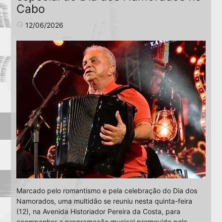
Cabo
access_time
12/06/2026
Marcado pelo romantismo e pela celebração do Dia dos
Namorados, uma multidão se reuniu nesta quinta-feira
(12), na Avenida Historiador Pereira da Costa, para
acompanhar a programação musical promovida pela