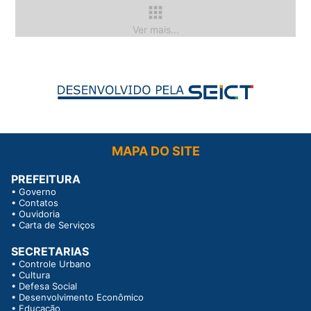
apps
Ver mais...
MAPA DO SITE
PREFEITURA
•
Governo
•
Contatos
•
Ouvidoria
•
Carta de Serviços
SECRETARIAS
•
Controle Urbano
•
Cultura
•
Defesa Social
•
Desenvolvimento Econômico
•
Educação