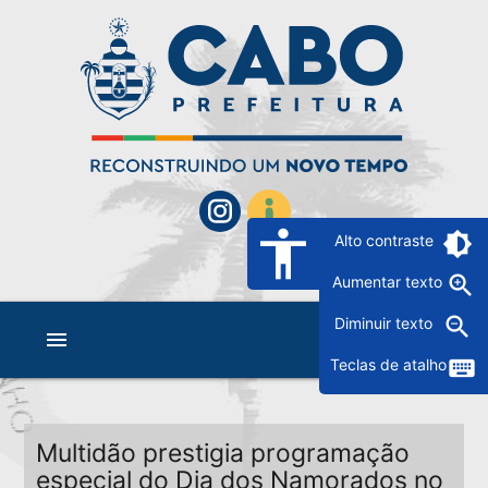
accessibility
brightness_6
Alto contraste
zoom_in
Aumentar texto
zoom_out
Diminuir texto
menu
keyboard
Teclas de atalho
Multidão prestigia programação
especial do Dia dos Namorados no