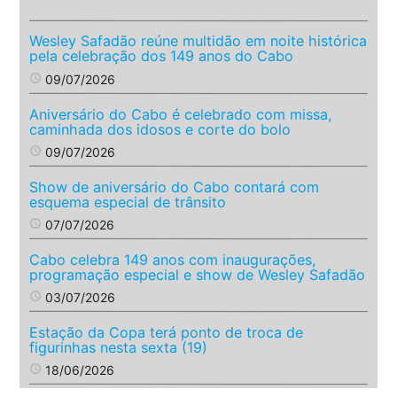
Wesley Safadão reúne multidão em noite histórica
pela celebração dos 149 anos do Cabo
access_time
09/07/2026
Aniversário do Cabo é celebrado com missa,
caminhada dos idosos e corte do bolo
access_time
09/07/2026
Show de aniversário do Cabo contará com
esquema especial de trânsito
access_time
07/07/2026
Cabo celebra 149 anos com inaugurações,
programação especial e show de Wesley Safadão
access_time
03/07/2026
Estação da Copa terá ponto de troca de
figurinhas nesta sexta (19)
access_time
18/06/2026