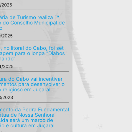
1/2025
aria de Turismo realiza 1ª
o do Conselho Municipal de
o
0/2025
 no litoral do Cabo, foi set
magem para o longa “Diabos
nando”
4/2025
tura do Cabo vai incentivar
imentos para desenvolver o
o religioso em Juçaral
8/2023
mento da Pedra Fundamental
átua de Nossa Senhora
ida será um marco de
o e cultura em Juçaral