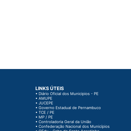
LINKS ÚTEIS
•
Diário Oficial dos Municipios - PE
•
AMUPE
•
JUCEPE
•
Governo Estadual de Pernambuco
•
TCE / PE
•
MP / PE
•
Controladoria Geral da União
•
Confederação Nacional dos Municípios