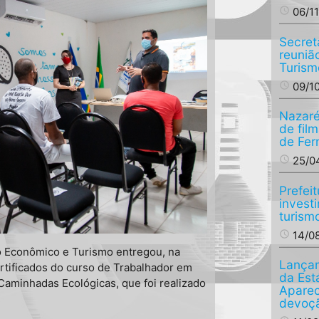
access_time
06/1
Secret
reuniã
Turism
access_time
09/1
Nazaré,
de fil
de Fer
access_time
25/0
Prefei
invest
turism
access_time
14/0
o Econômico e Turismo entregou, na
Lança
certificados do curso de Trabalhador em
da Est
 Caminhadas Ecológicas, que foi realizado
Aparec
devoçã