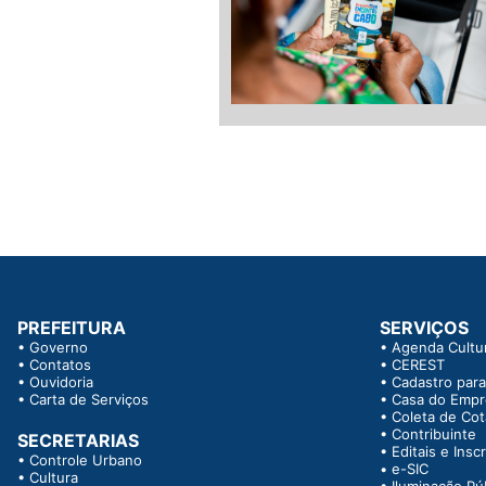
PREFEITURA
SERVIÇOS
•
Governo
•
Agenda Cultur
•
Contatos
•
CEREST
•
Ouvidoria
•
Cadastro para
•
Carta de Serviços
•
Casa do Emp
•
Coleta de Co
•
Contribuinte
SECRETARIAS
•
Editais e Insc
•
Controle Urbano
•
e-SIC
•
Cultura