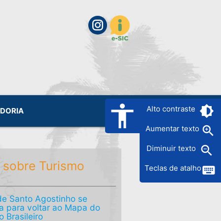
accessibility
brightness_6
Alto contraste
IDORIA
zoom_in
Aumentar texto
zoom_out
Diminuir texto
 sobre Turismo
keyboard
Teclas de atalho
e Santo Agostinho se
a para voltar ao Mapa do
 Brasileiro