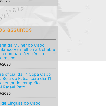
8/2023
os assuntos
aria da Mulher do Cabo
a Banco Vermelho na Cohab e
a o combate à violência
 a mulher
8/2026
ra oficial da 1ª Copa Cabo
 Bola de Futsal será dia 11
resença do campeão
l Rafael Rato
8/2026
 de Línguas do Cabo