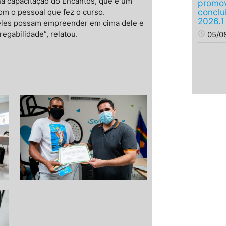
a capacitação do Encantos, que é um
promov
conclu
m o pessoal que fez o curso.
2026.1
 eles possam empreender em cima dele e
gabilidade”, relatou.
access_time
05/0