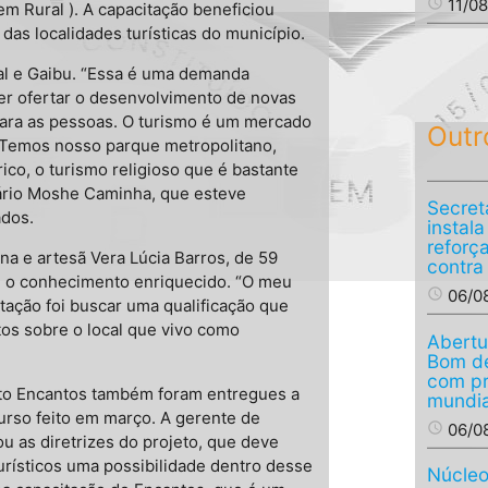
access_time
11/0
m Rural ). A capacitação beneficiou
das localidades turísticas do município.
ral e Gaibu. “Essa é uma demanda
er ofertar o desenvolvimento de novas
para as pessoas. O turismo é um mercado
Outr
 Temos nosso parque metropolitano,
ico, o turismo religioso que é bastante
tário Moshe Caminha, que esteve
Secret
ados.
instal
reforç
na e artesã Vera Lúcia Barros, de 59
contra
 o conhecimento enriquecido. “O meu
access_time
06/0
itação foi buscar uma qualificação que
s sobre o local que vivo como
Abertu
Bom de
com p
jeto Encantos também foram entregues a
mundia
urso feito em março. A gerente de
access_time
06/0
 as diretrizes do projeto, que deve
urísticos uma possibilidade dentro desse
Núcleo