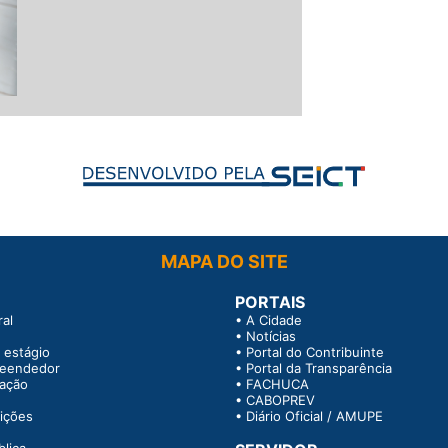
MAPA DO SITE
PORTAIS
al
•
A Cidade
•
Notícias
 estágio
•
Portal do Contribuinte
reendedor
•
Portal da Transparência
tação
•
FACHUCA
•
CABOPREV
rições
•
Diário Oficial / AMUPE